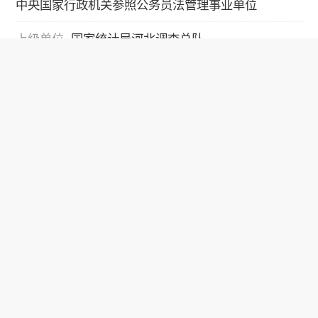
中央国家行政机关参照公务员法管理事业单位
上级单位
国家统计局河北调查总队
部门代码
135103
联系电话
0311-86955089，0311-86955963
报考条件
专业要求
统计学类、汉语言文学、新闻学、行政管理
学历要求
仅限本科
学位要求
学士
政治面貌
中共党员