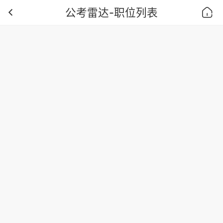
公考雷达-职位列表
首页
位置：
搜索
职位列表
雷达扫描到
%{(exam_details_data || {}).paginatorTotal}%
个职
位
*
声明：本站职位内容由公考雷达根据官方职位表整理编辑，
职位匹配详情根据个人简历信息匹配，确认报考前请仔细阅
读对应职位要求或联系招考单位确认。转载请务必注明“内容
来源于公考雷达”，版权所有，违者必究。