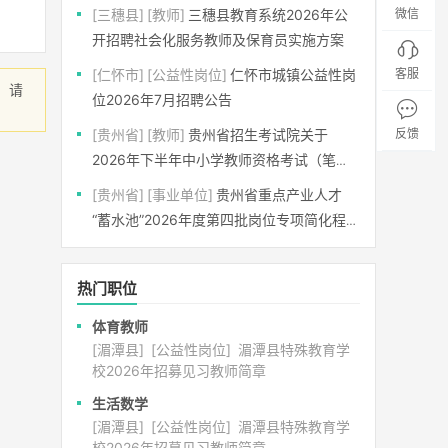
[三穗县]
[教师]
三穗县教育系统2026年公
微信
开招聘社会化服务教师及保育员实施方案
[仁怀市]
[公益性岗位]
仁怀市城镇公益性岗
客服
，请
位2026年7月招聘公告
[贵州省]
[教师]
贵州省招生考试院关于
反馈
2026年下半年中小学教师资格考试（笔
试）有关事项的通告
[贵州省]
[事业单位]
贵州省重点产业人才
“蓄水池”2026年度第四批岗位专项简化程序
公开招聘方案
热门职位
体育教师
[湄潭县]
[公益性岗位]
湄潭县特殊教育学
校2026年招募见习教师简章
生活数学
[湄潭县]
[公益性岗位]
湄潭县特殊教育学
校2026年招募见习教师简章