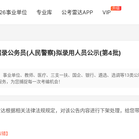
升级
026事业单位
专业库
公考雷达APP
VIP
录公务员(人民警察)拟录用人员公示(第4批)
员、事业单位、教师、医疗、三支一扶、国企、银行、遴选、选调等13类
服务，为您捕捉每一次考编机会！
雷达根据相关法律法规规定，对该公告内容进行下架处理，给您
纠错】