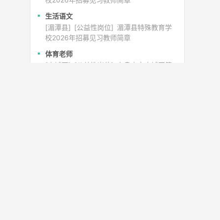
生活语文
[湄潭县]
[公益性岗位]
湄潭县特殊教育学
校2026年招募见习教师简章
体育老师
[水城区]
[公益性岗位]
六盘水市水城区第
七小学见习教师招聘公告
科学老师
[水城区]
[公益性岗位]
六盘水市水城区第
七小学见习教师招聘公告
关注官方微信
看更多精选好职位